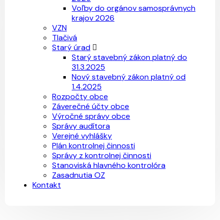
Voľby do orgánov samosprávnych
krajov 2026
VZN
Tlačivá
Starý úrad
Starý stavebný zákon platný do
31.3.2025
Nový stavebný zákon platný od
1.4.2025
Rozpočty obce
Záverečné účty obce
Výročné správy obce
Správy audítora
Verejné vyhlášky
Plán kontrolnej činnosti
Správy z kontrolnej činnosti
Stanoviská hlavného kontrolóra
Zasadnutia OZ
Kontakt