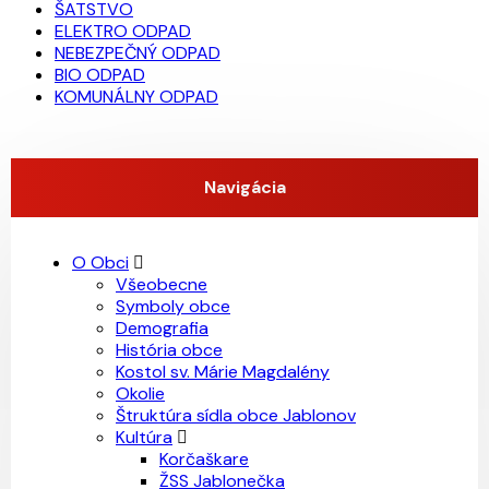
ŠATSTVO
ELEKTRO ODPAD
NEBEZPEČNÝ ODPAD
BIO ODPAD
KOMUNÁLNY ODPAD
Navigácia
O Obci
Všeobecne
Symboly obce
Demografia
História obce
Kostol sv. Márie Magdalény
Okolie
Štruktúra sídla obce Jablonov
Kultúra
Korčaškare
ŽSS Jablonečka