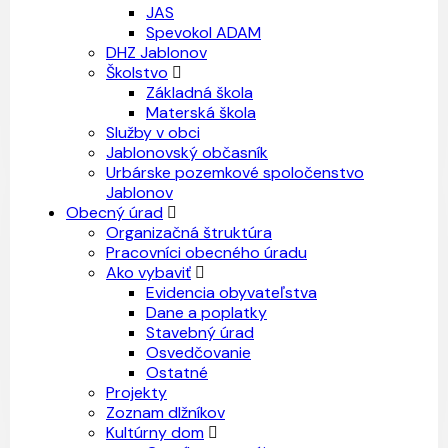
JAS
Spevokol ADAM
DHZ Jablonov
Školstvo
Základná škola
Materská škola
Služby v obci
Jablonovský občasník
Urbárske pozemkové spoločenstvo
Jablonov
Obecný úrad
Organizačná štruktúra
Pracovníci obecného úradu
Ako vybaviť
Evidencia obyvateľstva
Dane a poplatky
Stavebný úrad
Osvedčovanie
Ostatné
Projekty
Zoznam dlžníkov
Kultúrny dom