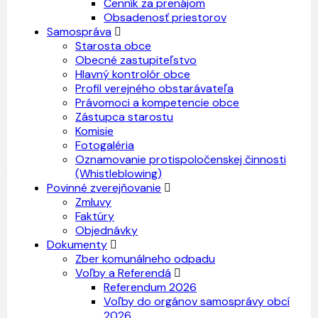
Cenník za prenájom
Obsadenosť priestorov
Samospráva
Starosta obce
Obecné zastupiteľstvo
Hlavný kontrolór obce
Profil verejného obstarávateľa
Právomoci a kompetencie obce
Zástupca starostu
Komisie
Fotogaléria
Oznamovanie protispoločenskej činnosti
(Whistleblowing)
Povinné zverejňovanie
Zmluvy
Faktúry
Objednávky
Dokumenty
Zber komunálneho odpadu
Voľby a Referendá
Referendum 2026
Voľby do orgánov samosprávy obcí
2026