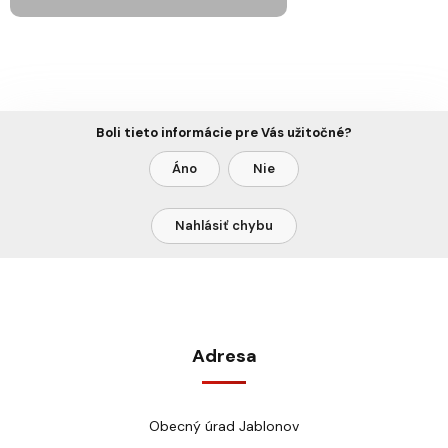
Boli tieto informácie pre Vás užitočné?
Áno
Nie
Nahlásiť chybu
Adresa
Obecný úrad Jablonov