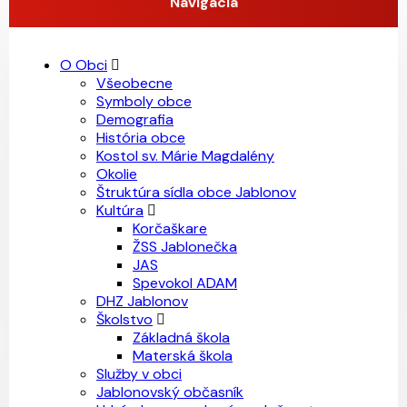
Navigácia
O Obci
Všeobecne
Symboly obce
Demografia
História obce
Kostol sv. Márie Magdalény
Okolie
Štruktúra sídla obce Jablonov
Kultúra
Korčaškare
ŽSS Jablonečka
JAS
Spevokol ADAM
DHZ Jablonov
Školstvo
Základná škola
Materská škola
Služby v obci
Jablonovský občasník