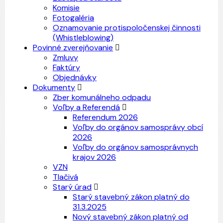
Komisie
Fotogaléria
Oznamovanie protispoločenskej činnosti
(Whistleblowing)
Povinné zverejňovanie
Zmluvy
Faktúry
Objednávky
Dokumenty
Zber komunálneho odpadu
Voľby a Referendá
Referendum 2026
Voľby do orgánov samosprávy obcí
2026
Voľby do orgánov samosprávnych
krajov 2026
VZN
Tlačivá
Starý úrad
Starý stavebný zákon platný do
31.3.2025
Nový stavebný zákon platný od