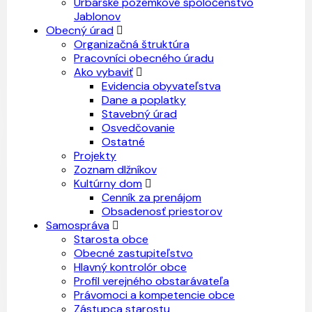
Urbárske pozemkové spoločenstvo
Jablonov
Obecný úrad
Organizačná štruktúra
Pracovníci obecného úradu
Ako vybaviť
Evidencia obyvateľstva
Dane a poplatky
Stavebný úrad
Osvedčovanie
Ostatné
Projekty
Zoznam dlžníkov
Kultúrny dom
Cenník za prenájom
Obsadenosť priestorov
Samospráva
Starosta obce
Obecné zastupiteľstvo
Hlavný kontrolór obce
Profil verejného obstarávateľa
Právomoci a kompetencie obce
Zástupca starostu