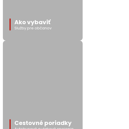
Ako vybaviť
Služby pre občanov
Cestovné poriadky
Autobusové a vlakové spojenia