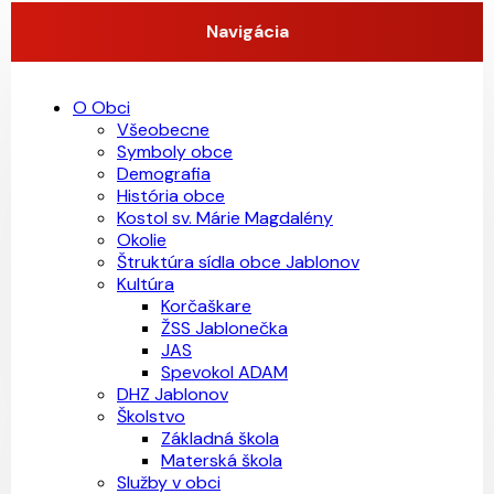
Navigácia
O Obci
Všeobecne
Symboly obce
Demografia
História obce
Kostol sv. Márie Magdalény
Okolie
Štruktúra sídla obce Jablonov
Kultúra
Korčaškare
ŽSS Jablonečka
JAS
Spevokol ADAM
DHZ Jablonov
Školstvo
Základná škola
Materská škola
Služby v obci