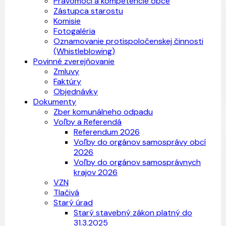
Právomoci a kompetencie obce
Zástupca starostu
Komisie
Fotogaléria
Oznamovanie protispoločenskej činnosti
(Whistleblowing)
Povinné zverejňovanie
Zmluvy
Faktúry
Objednávky
Dokumenty
Zber komunálneho odpadu
Voľby a Referendá
Referendum 2026
Voľby do orgánov samosprávy obcí
2026
Voľby do orgánov samosprávnych
krajov 2026
VZN
Tlačivá
Starý úrad
Starý stavebný zákon platný do
31.3.2025